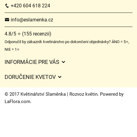
+420 604 618 224
info@eslamenka.cz
4.8/5 ⭐ (155 recenzií)
Odporučil by zákazník kvetinárstvo po dokončení objednávky? ÁNO = 5⭐,
NIE = 1⭐
INFORMÁCIE PRE VÁS
Všeobecné obchodné podmienky
DORUČENIE KVETOV
Ochrana osobných údajov
Poplatky za doručenie
Časy doručenia kvetov – prehľad možností
© 2017 Květinářství Slaměnka | Rozvoz květin. Powered by
Kam doručujeme kvety
LaFlora.com
.
Súbory cookie
Kontaktujte nás