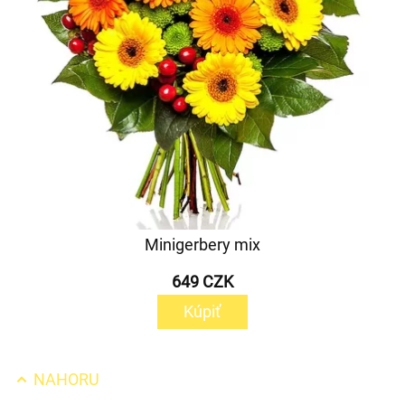
Minigerbery mix
649 CZK
Kúpiť
NAHORU