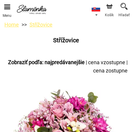
Košík
Hľadať
Menu
Home
Střížovice
Střížovice
Zobraziť podľa:
najpredávanejšie
|
cena vzostupne
|
cena zostupne