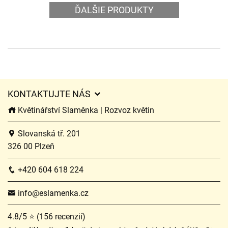
ĎALŠIE PRODUKTY
KONTAKTUJTE NÁS
Květinářství Slaměnka | Rozvoz květin
Slovanská tř. 201
326 00 Plzeň
+420 604 618 224
info@eslamenka.cz
4.8/5 ⭐ (156 recenzií)