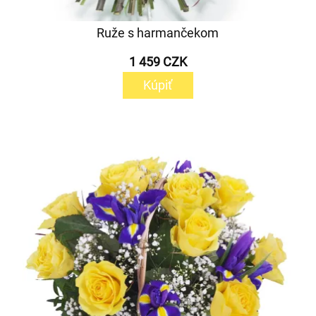
Ruže s harmančekom
1 459 CZK
Kúpiť