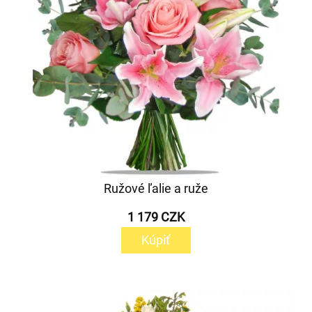
Ružové ľalie a ruže
1 179 CZK
Kúpiť