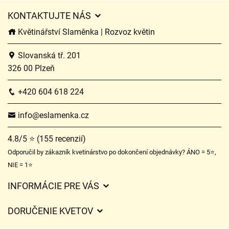
KONTAKTUJTE NÁS
Květinářství Slaměnka | Rozvoz květin
Slovanská tř. 201
326 00 Plzeň
+420 604 618 224
info@eslamenka.cz
4.8/5 ⭐ (155 recenzií)
Odporučil by zákazník kvetinárstvo po dokončení objednávky? ÁNO = 5⭐,
NIE = 1⭐
INFORMÁCIE PRE VÁS
Všeobecné obchodné podmienky
DORUČENIE KVETOV
Ochrana osobných údajov
Poplatky za doručenie