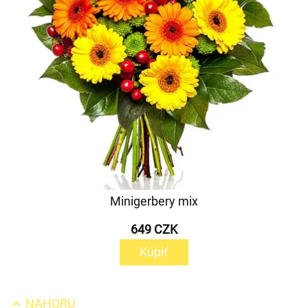
Minigerbery mix
649 CZK
Kúpiť
NAHORU