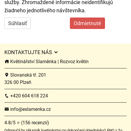
služby. Zhromaždené informácie neidentifikujú
žiadneho jednotlivého návštevníka.
Súhlasiť
Odmietnuté
KONTAKTUJTE NÁS
Květinářství Slaměnka | Rozvoz květin
Slovanská tř. 201
326 00 Plzeň
+420 604 618 224
info@eslamenka.cz
4.8/5 ⭐ (156 recenzií)
Odporučil by zákazník kvetinárstvo po dokončení objednávky? ÁNO = 5⭐,