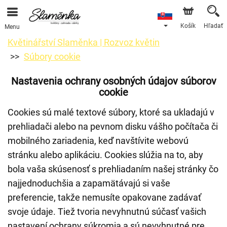
Košík
Hľadať
Menu
Květinářství Slaměnka | Rozvoz květin
Súbory cookie
Nastavenia ochrany osobných údajov súborov
cookie
Cookies sú malé textové súbory, ktoré sa ukladajú v
prehliadači alebo na pevnom disku vášho počítača či
mobilného zariadenia, keď navštívite webovú
stránku alebo aplikáciu. Cookies slúžia na to, aby
bola vaša skúsenosť s prehliadaním našej stránky čo
najjednoduchšia a zapamätávajú si vaše
preferencie, takže nemusíte opakovane zadávať
svoje údaje. Tiež tvoria nevyhnutnú súčasť vašich
nastavení ochrany súkromia a sú nevyhnutné pre