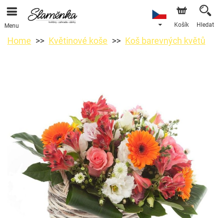
Košík
Hledat
Menu
Home
Květinové koše
Koš barevných květů