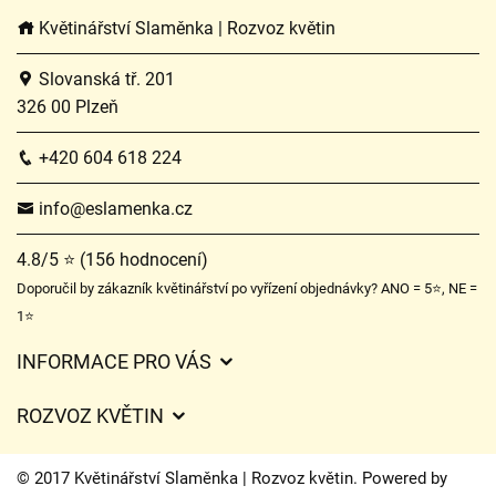
Květinářství Slaměnka | Rozvoz květin
Slovanská tř. 201
326 00 Plzeň
+420 604 618 224
info@eslamenka.cz
4.8/5 ⭐ (156 hodnocení)
Doporučil by zákazník květinářství po vyřízení objednávky? ANO = 5⭐, NE =
1⭐
INFORMACE PRO VÁS
Obchodní podmínky
ROZVOZ KVĚTIN
O nás
Ceny za doručení
Ochrana osobních údajů
© 2017 Květinářství Slaměnka | Rozvoz květin. Powered by
Kam doručujeme květiny