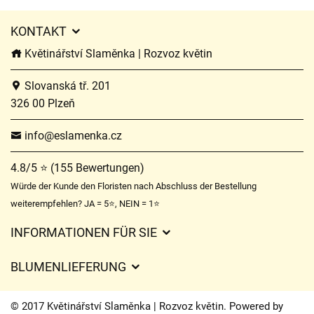
KONTAKT
Květinářství Slaměnka | Rozvoz květin
Slovanská tř. 201
326 00 Plzeň
info@eslamenka.cz
4.8/5 ⭐ (155 Bewertungen)
Würde der Kunde den Floristen nach Abschluss der Bestellung
weiterempfehlen? JA = 5⭐, NEIN = 1⭐
INFORMATIONEN FÜR SIE
Geschäftsbedingungen
BLUMENLIEFERUNG
Datenschutz
Liefergebühren
Lieferzeiten für Blumen – Übersicht der Möglichkeiten
© 2017 Květinářství Slaměnka | Rozvoz květin. Powered by
Wohin wir Blumen liefern