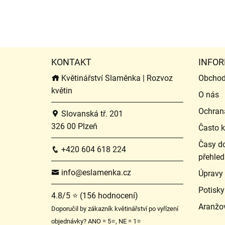
KONTAKT
INFOR
Květinářství Slaměnka | Rozvoz
Obchod
květin
O nás
Ochran
Slovanská tř. 201
326 00 Plzeň
Často k
Časy do
+420 604 618 224
přehled
info@eslamenka.cz
Úpravy
Potisky
4.8/5 ⭐ (156 hodnocení)
Aranžo
Doporučil by zákazník květinářství po vyřízení
objednávky? ANO = 5⭐, NE = 1⭐