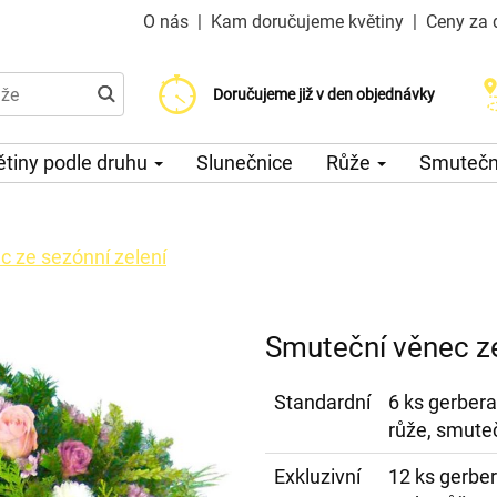
O nás
|
Kam doručujeme květiny
|
Ceny za 
Doručujeme již od 200 Kč
Doručujeme již v den objednávky
Možný výběr času a dne doručení
ětiny podle druhu
Slunečnice
Růže
Smuteční
 ze sezónní zelení
Smuteční věnec ze
Standardní
6 ks gerbera
růže, smuteč
Exkluzivní
12 ks gerber