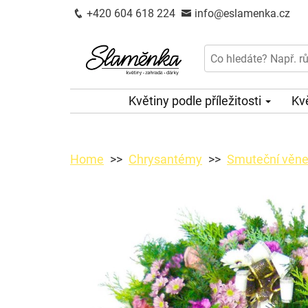
+420 604 618 224
info@eslamenka.cz
Květiny podle příležitosti
Kv
Home
Chrysantémy
Smuteční věnec