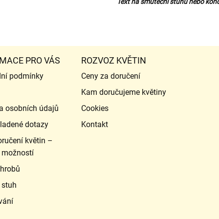
Text na smuteční stuhu nebo kond
MACE PRO VÁS
ROZVOZ KVĚTIN
ní podmínky
Ceny za doručení
Kam doručujeme květiny
a osobních údajů
Cookies
ladené dotazy
Kontakt
ručení květin –
 možností
 hrobů
 stuh
vání