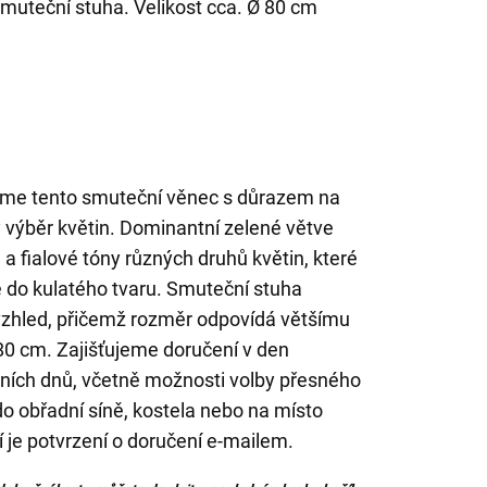
smuteční stuha. Velikost cca. Ø 80 cm
eme tento smuteční věnec s důrazem na
vý výběr květin. Dominantní zelené větve
 a fialové tóny různých druhů květin, které
 do kulatého tvaru. Smuteční stuha
 vzhled, přičemž rozměr odpovídá většímu
 80 cm. Zajišťujeme doručení v den
ích dnů, včetně možnosti volby přesného
o obřadní síně, kostela nebo na místo
 je potvrzení o doručení e-mailem.