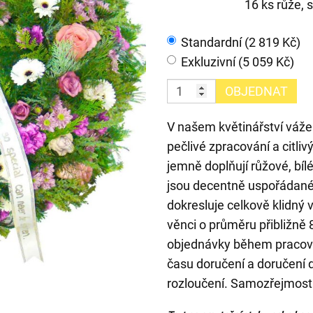
16 ks růže, 
Standardní (2 819 Kč)
Exkluzivní (5 059 Kč)
OBJEDNAT
V našem květinářství váž
pečlivé zpracování a citli
jemně doplňují růžové, bílé
jsou decentně uspořádané
dokresluje celkově klidný
věnci o průměru přibližně
objednávky během pracovn
času doručení a doručení d
rozloučení. Samozřejmostí