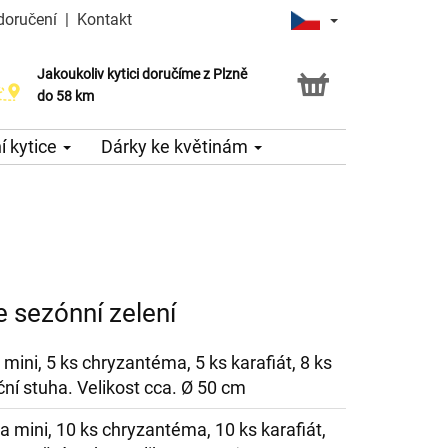
doručení
|
Kontakt
Jakoukoliv kytici doručíme z Plzně
do 58 km
 kytice
Dárky ke květinám
 sezónní zelení
 mini, 5 ks chryzantéma, 5 ks karafiát, 8 ks
ní stuha. Velikost cca. Ø 50 cm
a mini, 10 ks chryzantéma, 10 ks karafiát,