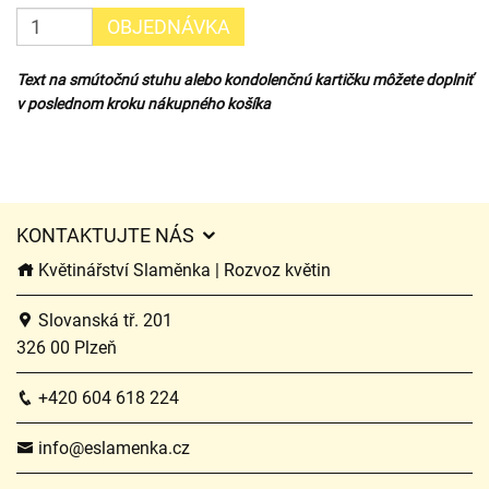
OBJEDNÁVKA
Text na smútočnú stuhu alebo kondolenčnú kartičku môžete doplniť
v poslednom kroku nákupného košíka
KONTAKTUJTE NÁS
Květinářství Slaměnka | Rozvoz květin
Slovanská tř. 201
326 00 Plzeň
+420 604 618 224
info@eslamenka.cz