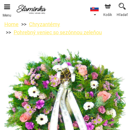
Košík
Hľadať
Menu
Home
Chryzantémy
Pohrebný veniec so sezónnou zeleňou