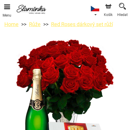
Košík
Hledat
Menu
Home
Růže
Red Roses dárkový set růží