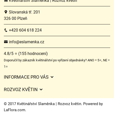
Květinářství Slaměnka | Rozvoz květin
Slovanská tř. 201
326 00 Plzeň
+420 604 618 224
info@eslamenka.cz
4.8/5 ⭐ (155 hodnocení)
Doporučil by zákazník květinářství po vyřízení objednávky? ANO = 5⭐, NE =
1⭐
INFORMACE PRO VÁS
Obchodní podmínky
ROZVOZ KVĚTIN
O nás
Ceny za doručení
Ochrana osobních údajů
© 2017 Květinářství Slaměnka | Rozvoz květin. Powered by
Kam doručujeme květiny
LaFlora.com
.
Často kladené dotazy