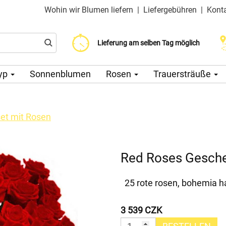
Wohin wir Blumen liefern
|
Liefergebühren
|
Kont
Liefergebühr ab 200 CZK
Wählen Sie Ihr Lieferdatum
Lieferung am selben Tag möglich
yp
Sonnenblumen
Rosen
Trauersträuße
et mit Rosen
Red Roses Gesche
25 rote rosen, bohemia h
3 539 CZK