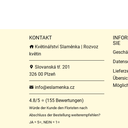
KONTAKT
INFOR
SIE
Květinářství Slaměnka | Rozvoz
Geschä
květin
Datens
Slovanská tř. 201
Lieferz
326 00 Plzeň
Übersic
Möglich
info@eslamenka.cz
4.8/5 ⭐ (155 Bewertungen)
Würde der Kunde den Floristen nach
Abschluss der Bestellung weiterempfehlen?
JA = 5⭐, NEIN = 1⭐