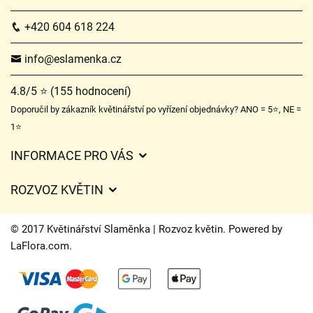
+420 604 618 224
info@eslamenka.cz
4.8/5 ⭐ (155 hodnocení)
Doporučil by zákazník květinářství po vyřízení objednávky? ANO = 5⭐, NE =
1⭐
INFORMACE PRO VÁS
Obchodní podmínky
ROZVOZ KVĚTIN
O nás
Ceny za doručení
Ochrana osobních údajů
© 2017 Květinářství Slaměnka | Rozvoz květin. Powered by
Kam doručujeme květiny
LaFlora.com
.
Často kladené dotazy
Cookies
Časy doručení květin – přehled možností
Kontakt
Úpravy hrobů