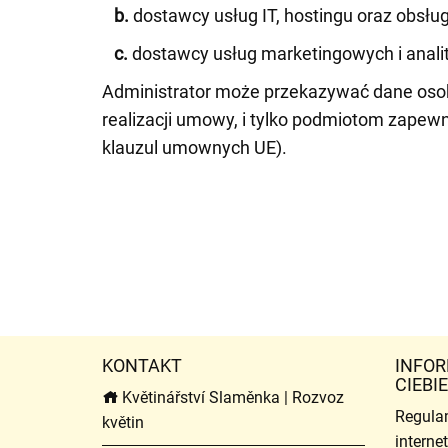
b.
dostawcy usług IT, hostingu oraz obsług
c.
dostawcy usług marketingowych i anali
Administrator może przekazywać dane osob
realizacji umowy, i tylko podmiotom zapew
klauzul umownych UE).
KONTAKT
INFOR
CIEBIE
Květinářství Slaměnka | Rozvoz
Regula
květin
intern