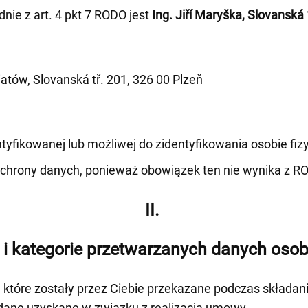
ie z art. 4 pkt 7 RODO jest
Ing. Jiří Maryška, Slovanská
atów, Slovanská tř. 201, 326 00 Plzeň
fikowanej lub możliwej do zidentyfikowania osobie fizyc
ochrony danych, ponieważ obowiązek ten nie wynika z R
II.
 i kategorie przetwarzanych danych os
tóre zostały przez Ciebie przekazane podczas składania
 dane uzyskane w związku z realizacją umowy.