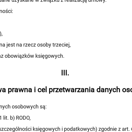
ności:
),
a jest na rzecz osoby trzeciej,
raz obowiązków księgowych.
III.
a prawna i cel przetwarzania danych o
nych osobowych są:
 lit. b) RODO,
zególności księgowych i podatkowych) zgodnie z art. 6 u