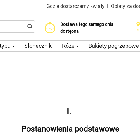
Gdzie dostarczamy kwiaty
|
Opłaty za do
Dostawa tego samego dnia
Wybierz datę dostawy
Koszt dostawy już od 200 CZK
dostępna
 typu
Słoneczniki
Róże
Bukiety pogrzebow
I.
Postanowienia podstawowe