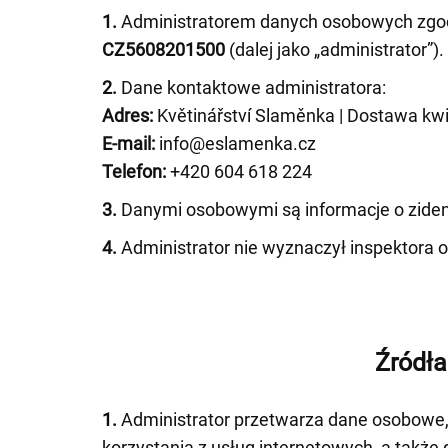
1.
Administratorem danych osobowych zgodn
CZ5608201500
(dalej jako „administrator”).
2.
Dane kontaktowe administratora:
Adres:
Květinářství Slaměnka | Dostawa kwi
E-mail:
info@eslamenka.cz
Telefon:
+420 604 618 224
3.
Danymi osobowymi są informacje o zidenty
4.
Administrator nie wyznaczył inspektora 
Źródła
1.
Administrator przetwarza dane osobowe, k
korzystania z usług internetowych, a także