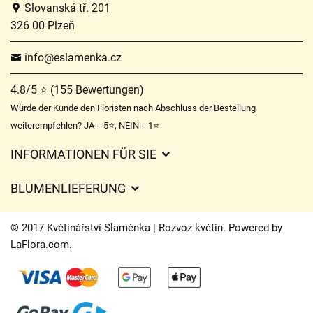
Slovanská tř. 201
326 00 Plzeň
info@eslamenka.cz
4.8/5 ⭐ (155 Bewertungen)
Würde der Kunde den Floristen nach Abschluss der Bestellung
weiterempfehlen? JA = 5⭐, NEIN = 1⭐
INFORMATIONEN FÜR SIE
Geschäftsbedingungen
BLUMENLIEFERUNG
Datenschutz
Liefergebühren
Lieferzeiten für Blumen – Übersicht der Möglichkeiten
© 2017 Květinářství Slaměnka | Rozvoz květin. Powered by
Wohin wir Blumen liefern
LaFlora.com
.
Cookies
Kontakt