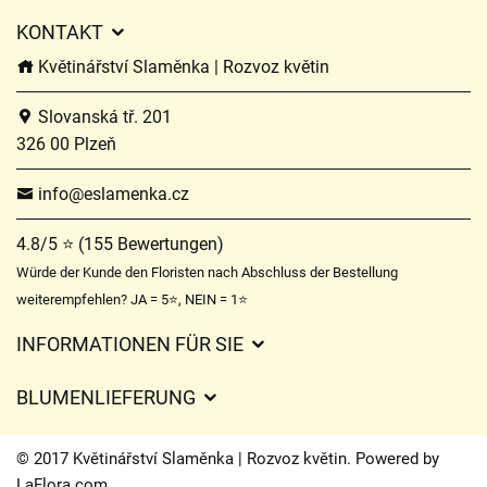
KONTAKT
Květinářství Slaměnka | Rozvoz květin
Slovanská tř. 201
326 00 Plzeň
info@eslamenka.cz
4.8/5 ⭐ (155 Bewertungen)
Würde der Kunde den Floristen nach Abschluss der Bestellung
weiterempfehlen? JA = 5⭐, NEIN = 1⭐
INFORMATIONEN FÜR SIE
Geschäftsbedingungen
BLUMENLIEFERUNG
Datenschutz
Liefergebühren
Lieferzeiten für Blumen – Übersicht der Möglichkeiten
© 2017 Květinářství Slaměnka | Rozvoz květin. Powered by
Wohin wir Blumen liefern
LaFlora.com
.