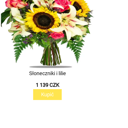
Słoneczniki i lilie
1 139 CZK
Kupić