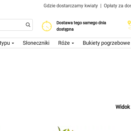
Gdzie dostarczamy kwiaty
|
Opłaty za do
Dostawa tego samego dnia
Wybierz datę dostawy
Koszt dostawy już od 200 CZK
dostępna
 typu
Słoneczniki
Róże
Bukiety pogrzebow
Widok