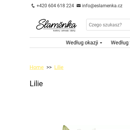
+420 604 618 224
info@eslamenka.cz
Według okazji
Według
Home
Lilie
Lilie