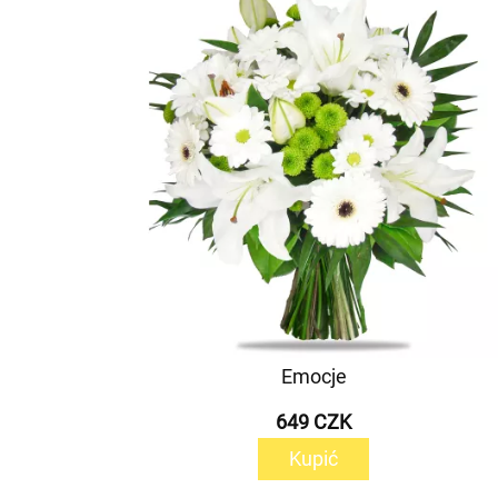
Emocje
649 CZK
Kupić