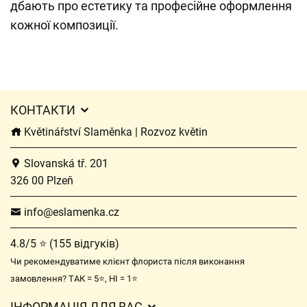
дбають про естетику та професійне оформлення
кожної композиції.
КОНТАКТИ
Květinářství Slaměnka | Rozvoz květin
Slovanská tř. 201
326 00 Plzeň
info@eslamenka.cz
4.8/5 ⭐ (155 відгуків)
Чи рекомендуватиме клієнт флориста після виконання
замовлення? ТАК = 5⭐, НІ = 1⭐
ІНФОРМАЦІЯ ДЛЯ ВАС