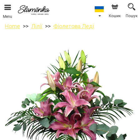
Кошик
Пошук
Menu
Home
Лілії
Фіолетова Леді