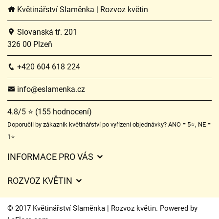
Květinářství Slaměnka | Rozvoz květin
Slovanská tř. 201
326 00 Plzeň
+420 604 618 224
info@eslamenka.cz
4.8/5 ⭐ (155 hodnocení)
Doporučil by zákazník květinářství po vyřízení objednávky? ANO = 5⭐, NE =
1⭐
INFORMACE PRO VÁS
Obchodní podmínky
ROZVOZ KVĚTIN
O nás
Ceny za doručení
Ochrana osobních údajů
© 2017 Květinářství Slaměnka | Rozvoz květin. Powered by
Kam doručujeme květiny