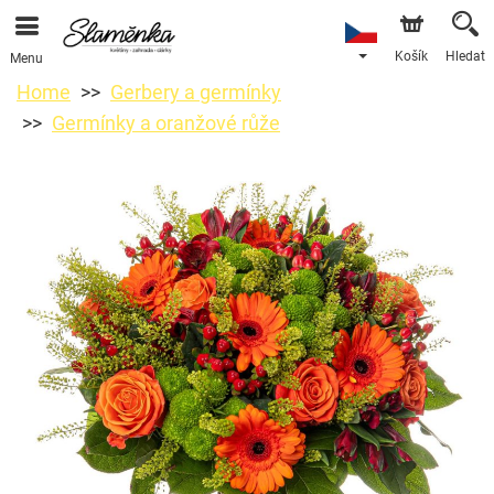
Košík
Hledat
Menu
Home
Gerbery a germínky
Germínky a oranžové růže