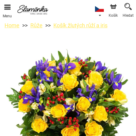
Košík
Hledat
Menu
Home
Růže
Košík žlutých růží a iris