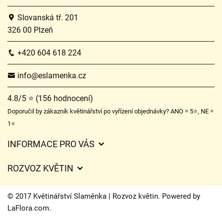
Slovanská tř. 201
326 00 Plzeň
+420 604 618 224
info@eslamenka.cz
4.8/5 ⭐ (156 hodnocení)
Doporučil by zákazník květinářství po vyřízení objednávky? ANO = 5⭐, NE =
1⭐
INFORMACE PRO VÁS
Obchodní podmínky
ROZVOZ KVĚTIN
O nás
Ceny za doručení
Ochrana osobních údajů
© 2017 Květinářství Slaměnka | Rozvoz květin. Powered by
Kam doručujeme květiny
LaFlora.com
.
Často kladené dotazy
Cookies