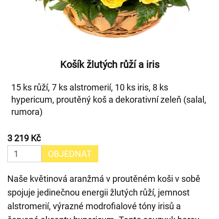
Košík žlutých růží a iris
15 ks růží, 7 ks alstromerií, 10 ks iris, 8 ks
hypericum, proutěný koš a dekorativní zeleň (salal,
rumora)
3 219 Kč
OBJEDNAT
Naše květinová aranžmá v proutěném koši v sobě
spojuje jedinečnou energii žlutých růží, jemnost
alstromerií, výrazné modrofialové tóny irisů a