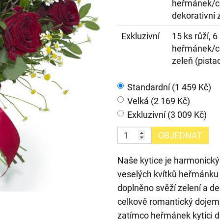
heřmánek/c
dekorativní 
Exkluzivní
15 ks růží, 
heřmánek/ch
zeleň (pista
Standardní (1 459 Kč)
Velká (2 169 Kč)
Exkluzivní (3 009 Kč)
OBJEDNAT
Naše kytice je harmonický
veselých kvítků heřmánku 
doplněno svěží zelení a de
celkově romantický dojem.
zatímco heřmánek kytici d