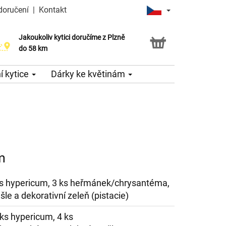
doručení
|
Kontakt
Jakoukoliv kytici doručíme z Plzně
do 58 km
 kytice
Dárky ke květinám
m
3 ks hypericum, 3 ks heřmánek/chrysantéma,
e a dekorativní zeleň (pistacie)
4 ks hypericum, 4 ks