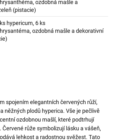
hrysanthéma, ozdobná mašle a
zeleň (pistacie)
6 ks hypericum, 6 ks
rysantéma, ozdobná mašle a dekorativní
cie)
m spojením elegantních červených růží,
a něžných plodů hyperica. Vše je pečlivě
centní ozdobnou mašlí, které podtrhují
 Červené růže symbolizují lásku a vášeň,
odává lehkost a radostnou svěžest. Tato