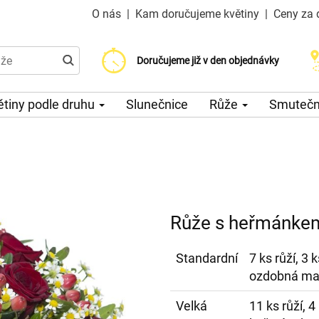
O nás
|
Kam doručujeme květiny
|
Ceny za 
Doručujeme již od 200 Kč
Doručujeme již v den objednávky
Možný výběr času a dne doručení
ětiny podle druhu
Slunečnice
Růže
Smuteční
Růže s heřmánke
Standardní
7 ks růží, 
ozdobná mašl
Velká
11 ks růží, 