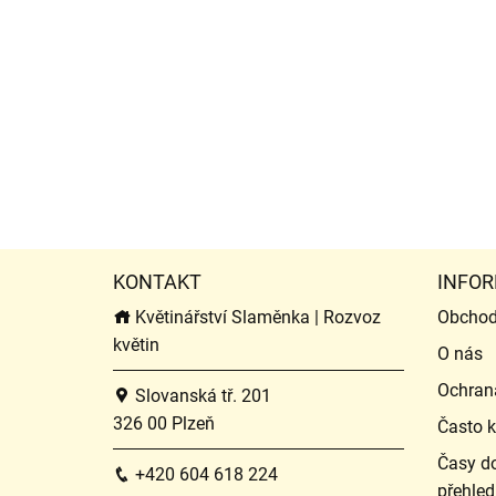
KONTAKT
INFOR
Květinářství Slaměnka | Rozvoz
Obchod
květin
O nás
Ochran
Slovanská tř. 201
326 00 Plzeň
Často k
Časy do
+420 604 618 224
přehled