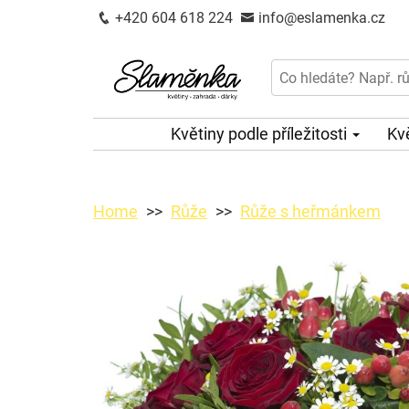
+420 604 618 224
info@eslamenka.cz
Květiny podle příležitosti
Kv
Home
Růže
Růže s heřmánkem