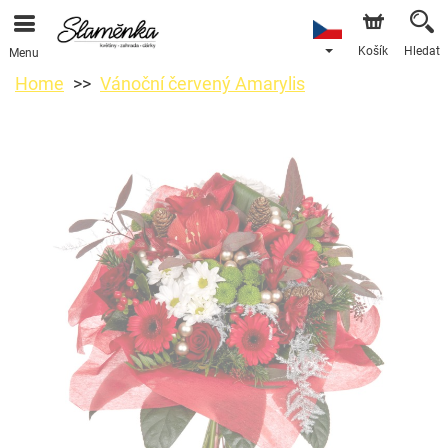
Košík
Hledat
Menu
Home
Vánoční červený Amarylis