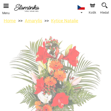
Košík
Hledat
Menu
Home
Amarylis
Kytice Natalie