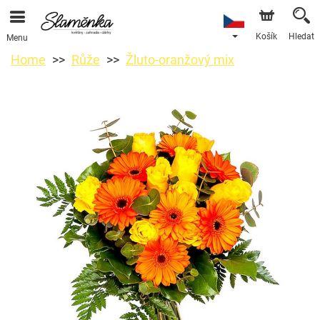
Košík
Hledat
Menu
Home
Růže
Žluto-oranžový mix