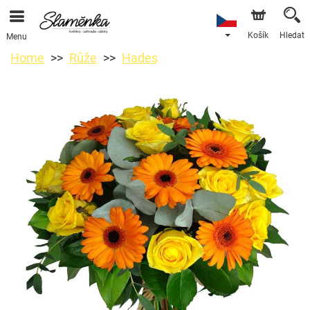
Košík
Hledat
Menu
Home
Růže
Hades