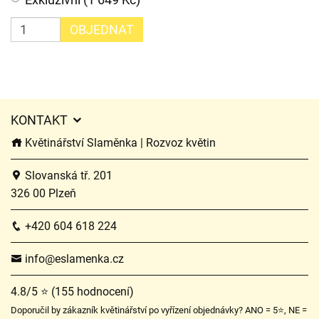
OBJEDNAT
KONTAKT
Květinářství Slaměnka | Rozvoz květin
Slovanská tř. 201
326 00 Plzeň
+420 604 618 224
info@eslamenka.cz
4.8/5 ⭐ (155 hodnocení)
Doporučil by zákazník květinářství po vyřízení objednávky? ANO = 5⭐, NE =