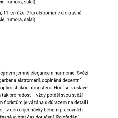
ie, rumora, salal)
, 11 ks růže, 7 ks alstromerie a okrasná
ie, rumora, salal)
 dojmem jemné elegance a harmonie. Svěží
gerber a alstromerií, doplněná decentní
a optimistickou atmosféru. Hodí se k oslavě
 tak pro radost – vždy potěší svou svěží
m floristům je vázána s důrazem na detail i
e ji v den objednávky během pracovních
esně vybrat čas doručení. Po předání