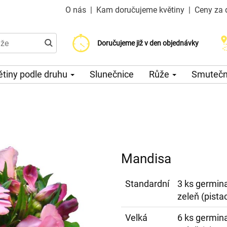
O nás
|
Kam doručujeme květiny
|
Ceny za 
Doručujeme již od 200 Kč
Doručujeme již v den objednávky
Možný výběr času a dne doručení
ětiny podle druhu
Slunečnice
Růže
Smuteční
Mandisa
Standardní
3 ks germina
zeleň (pistac
Velká
6 ks germina