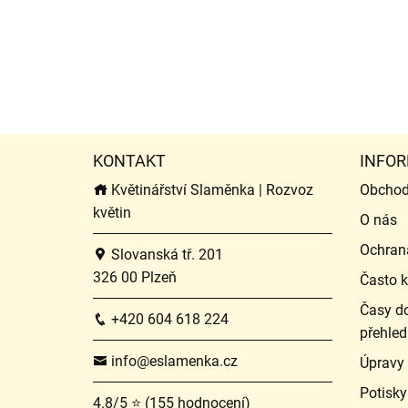
KONTAKT
INFOR
Květinářství Slaměnka | Rozvoz
Obchod
květin
O nás
Ochran
Slovanská tř. 201
326 00 Plzeň
Často k
Časy do
+420 604 618 224
přehled
info@eslamenka.cz
Úpravy
Potisky
4.8/5 ⭐ (155 hodnocení)