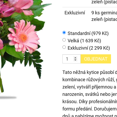
zeleň (pistac
Exkluzivní
9 ks germina
zeleň (pistac
Standardní (979 Kč)
Velká (1 639 Kč)
Exkluzivní (2 299 Kč)
OBJEDNAT
Tato něžná kytice působí
kombinace růžových růží, 
zelení, vytváří příjemnou 
narozenin, svátků nebo jen
krásou. Díky profesionální
formu předání. Doručujem
dnů a nabízíme možnost př