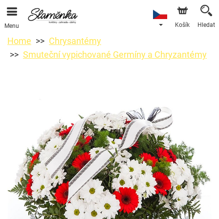
Košík
Hledat
Menu
Home
Chrysantémy
Smuteční vypichované Germíny a Chryzantémy