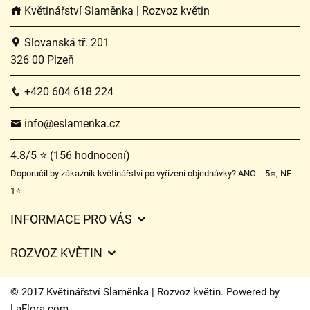
Květinářství Slaměnka | Rozvoz květin
Slovanská tř. 201
326 00 Plzeň
+420 604 618 224
info@eslamenka.cz
4.8/5 ⭐ (156 hodnocení)
Doporučil by zákazník květinářství po vyřízení objednávky? ANO = 5⭐, NE =
1⭐
INFORMACE PRO VÁS
Obchodní podmínky
ROZVOZ KVĚTIN
O nás
Ceny za doručení
Ochrana osobních údajů
© 2017 Květinářství Slaměnka | Rozvoz květin. Powered by
Kam doručujeme květiny
LaFlora.com
.
Často kladené dotazy