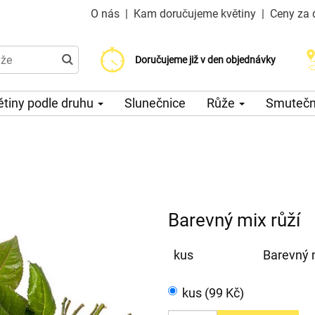
O nás
|
Kam doručujeme květiny
|
Ceny za 
Doručujeme již od 200 Kč
Doručujeme již v den objednávky
Možný výběr času a dne doručení
ětiny podle druhu
Slunečnice
Růže
Smuteční
Barevný mix růží
kus
Barevný m
kus (99 Kč)