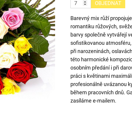
OBJEDNAT
Barevný mix růží propojuj
romantiku růžových, svěžes
barvy společně vytvářejí 
sofistikovanou atmosféru, k
při narozeninách, oslavác
této harmonické kompozici 
osobním předání i při darov
práci s květinami maximáln
profesionálně uvázanou ky
během pracovních dnů. Gar
zasíláme e-mailem.