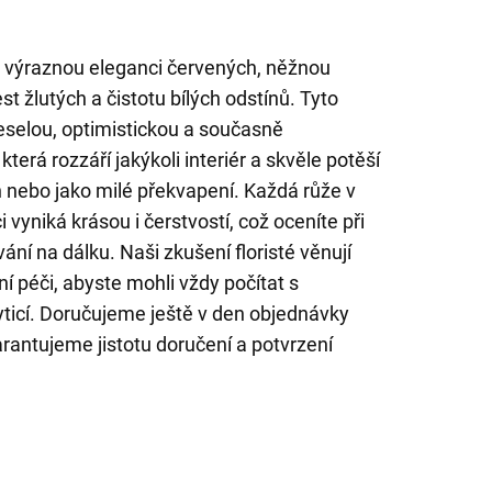
e výraznou eleganci červených, něžnou
t žlutých a čistotu bílých odstínů. Tyto
veselou, optimistickou a současně
terá rozzáří jakýkoli interiér a skvěle potěší
h nebo jako milé překvapení. Každá růže v
vyniká krásou i čerstvostí, což oceníte při
ání na dálku. Naši zkušení floristé věnují
í péči, abyste mohli vždy počítat s
ticí. Doručujeme ještě v den objednávky
antujeme jistotu doručení a potvrzení