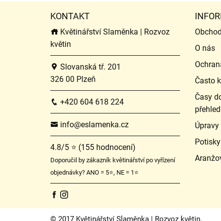
KONTAKT
INFOR
Květinářství Slaměnka | Rozvoz
Obchod
květin
O nás
Ochran
Slovanská tř. 201
326 00 Plzeň
Často k
Časy do
+420 604 618 224
přehled
info@eslamenka.cz
Úpravy
Potisky
4.8/5 ⭐ (155 hodnocení)
Aranžo
Doporučil by zákazník květinářství po vyřízení
objednávky? ANO = 5⭐, NE = 1⭐
© 2017 Květinářství Slaměnka | Rozvoz květin.