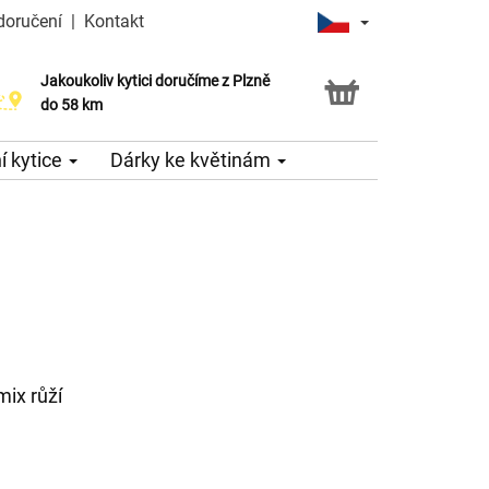
doručení
|
Kontakt
Jakoukoliv kytici doručíme z Plzně
do 58 km
 kytice
Dárky ke květinám
ix růží