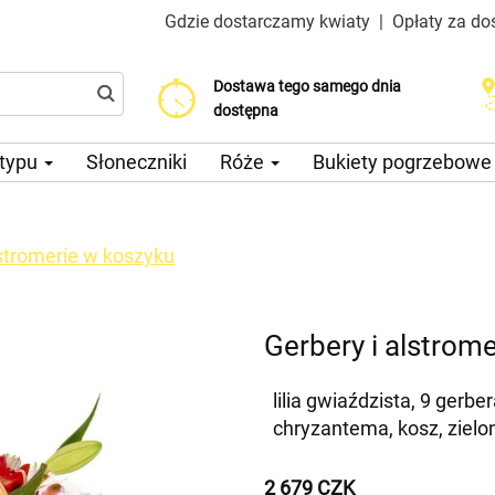
Gdzie dostarczamy kwiaty
|
Opłaty za do
Dostawa tego samego dnia
Wybierz datę dostawy
Koszt dostawy już od 200 CZK
dostępna
 typu
Słoneczniki
Róże
Bukiety pogrzebow
lstromerie w koszyku
Gerbery i alstrom
lilia gwiaździsta, 9 gerbe
chryzantema, kosz, ziel
2 679 CZK