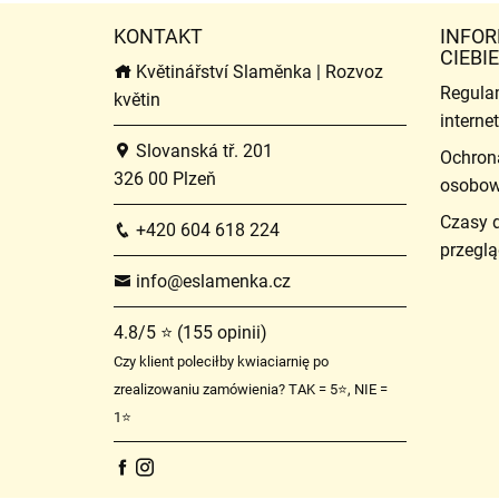
KONTAKT
INFOR
CIEBIE
Květinářství Slaměnka | Rozvoz
Regula
květin
intern
Slovanská tř. 201
Ochron
326 00 Plzeň
osobo
Czasy 
+420 604 618 224
przeglą
info@eslamenka.cz
4.8/5 ⭐ (155 opinii)
Czy klient poleciłby kwiaciarnię po
zrealizowaniu zamówienia? TAK = 5⭐, NIE =
1⭐