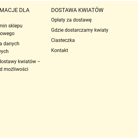
MACJE DLA
DOSTAWA KWIATÓW
Opłaty za dostawę
min sklepu
Gdzie dostarczamy kwiaty
etowego
Ciasteczka
a danych
Kontakt
wych
dostawy kwiatów –
d możliwości