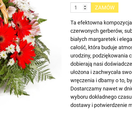
ZAMÓW
Ta efektowna kompozycja 
czerwonych gerberów, sub
białych margaretek i eleg
całość, która buduje atmos
urodziny, podziękowania c
dobierają nasi doświadczen
ułożona i zachwycała swo
wręczenia i dbamy o to, 
Dostarczamy nawet w dniu
wyboru dokładnego czasu
dostawy i potwierdzenie 