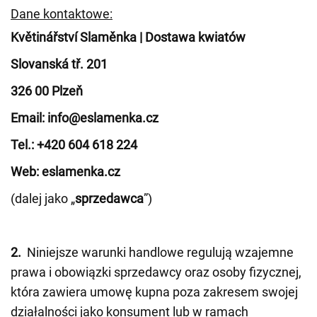
Dane kontaktowe:
Květinářství Slaměnka | Dostawa kwiatów
Slovanská tř. 201
326 00 Plzeň
Email: info@eslamenka.cz
Tel.: +420 604 618 224
Web: eslamenka.cz
(dalej jako „
sprzedawca
”)
2.
Niniejsze warunki handlowe regulują wzajemne
prawa i obowiązki sprzedawcy oraz osoby fizycznej,
która zawiera umowę kupna poza zakresem swojej
działalności jako konsument lub w ramach