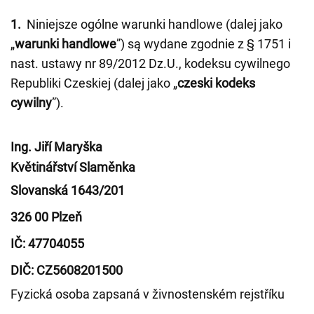
1.
Niniejsze ogólne warunki handlowe (dalej jako
„
warunki handlowe
”) są wydane zgodnie z § 1751 i
nast. ustawy nr 89/2012 Dz.U., kodeksu cywilnego
Republiki Czeskiej (dalej jako „
czeski kodeks
cywilny
”).
Ing. Jiří Maryška
Květinářství Slaměnka
Slovanská 1643/201
326 00 Plzeň
IČ: 47704055
DIČ: CZ5608201500
Fyzická osoba zapsaná v živnostenském rejstříku