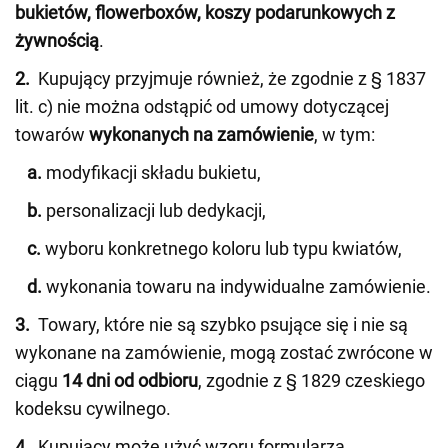
bukietów, flowerboxów, koszy podarunkowych z
żywnością
.
2.
Kupujący przyjmuje również, że zgodnie z § 1837
lit. c) nie można odstąpić od umowy dotyczącej
towarów
wykonanych na zamówienie
, w tym:
a.
modyfikacji składu bukietu,
b.
personalizacji lub dedykacji,
c.
wyboru konkretnego koloru lub typu kwiatów,
d.
wykonania towaru na indywidualne zamówienie.
3.
Towary, które nie są szybko psujące się i nie są
wykonane na zamówienie, mogą zostać zwrócone w
ciągu
14 dni od odbioru
, zgodnie z § 1829 czeskiego
kodeksu cywilnego.
4.
Kupujący może użyć wzoru formularza