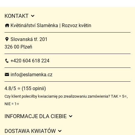
KONTAKT
Květinářství Slaměnka | Rozvoz květin
Slovanská tř. 201
326 00 Plzeň
+420 604 618 224
info@eslamenka.cz
4.8/5 ⭐ (155 opinii)
Czy klient poleciłby kwiaciarnię po zrealizowaniu zamówienia? TAK = 5⭐,
NIE = 1⭐
INFORMACJE DLA CIEBIE
Regulamin sklepu internetowego
DOSTAWA KWIATÓW