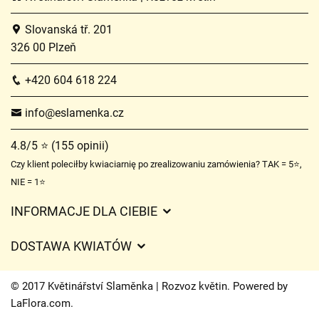
Slovanská tř. 201
326 00 Plzeň
+420 604 618 224
info@eslamenka.cz
4.8/5 ⭐ (155 opinii)
Czy klient poleciłby kwiaciarnię po zrealizowaniu zamówienia? TAK = 5⭐,
NIE = 1⭐
INFORMACJE DLA CIEBIE
Regulamin sklepu internetowego
DOSTAWA KWIATÓW
Ochrona danych osobowych
Opłaty za dostawę
Czasy dostawy kwiatów – przegląd możliwości
© 2017 Květinářství Slaměnka | Rozvoz květin. Powered by
Gdzie dostarczamy kwiaty
LaFlora.com
.
Ciasteczka