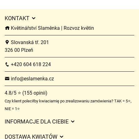
KONTAKT
Květinářství Slaměnka | Rozvoz květin
Slovanská tř. 201
326 00 Plzeň
+420 604 618 224
info@eslamenka.cz
4.8/5 ⭐ (155 opinii)
Czy klient poleciłby kwiaciarnię po zrealizowaniu zamówienia? TAK = 5⭐,
NIE = 1⭐
INFORMACJE DLA CIEBIE
Regulamin sklepu internetowego
DOSTAWA KWIATÓW