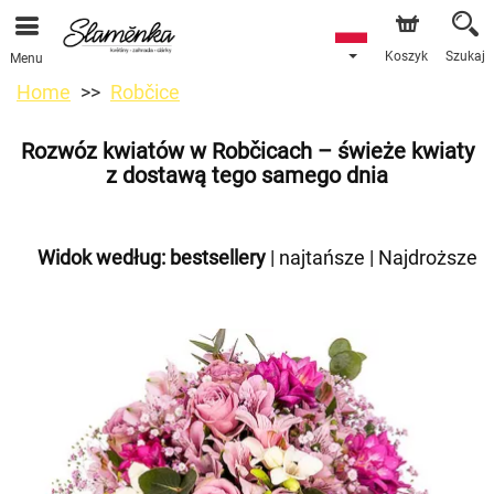
Koszyk
Szukaj
Menu
Home
Robčice
Rozwóz kwiatów w Robčicach – świeże kwiaty
z dostawą tego samego dnia
Widok według:
bestsellery
|
najtańsze
|
Najdroższe