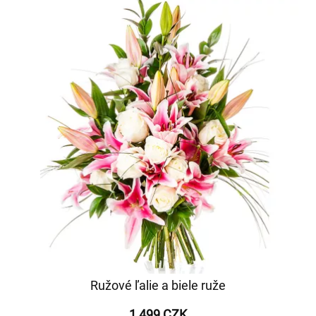
Ružové ľalie a biele ruže
1 499 CZK