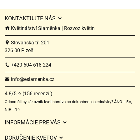
KONTAKTUJTE NÁS
Květinářství Slaměnka | Rozvoz květin
Slovanská tř. 201
326 00 Plzeň
+420 604 618 224
info@eslamenka.cz
4.8/5 ⭐ (156 recenzií)
Odporučil by zákazník kvetinárstvo po dokončení objednávky? ÁNO = 5⭐,
NIE = 1⭐
INFORMÁCIE PRE VÁS
Všeobecné obchodné podmienky
DORUČENIE KVETOV