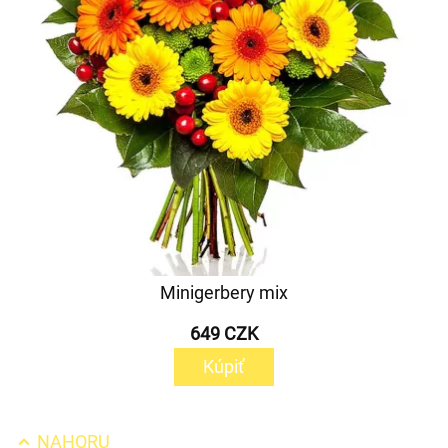
Minigerbery mix
649 CZK
Kúpiť
NAHORU