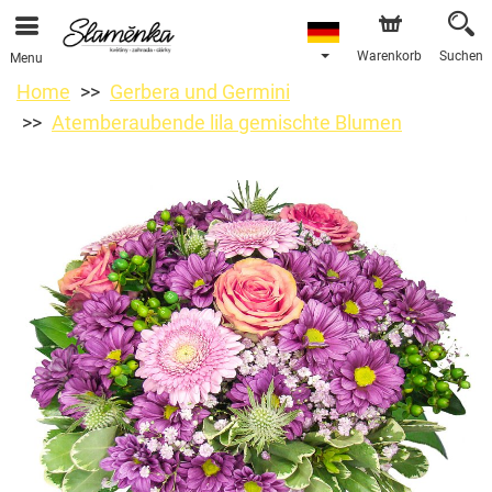
Warenkorb
Suchen
Menu
Home
Gerbera und Germini
Atemberaubende lila gemischte Blumen