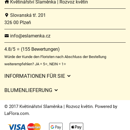
Květinářství Slaměnka | Rozvoz květin
Slovanská tř. 201
326 00 Plzeň
info@eslamenka.cz
4.8/5 ⭐ (155 Bewertungen)
Würde der Kunde den Floristen nach Abschluss der Bestellung
weiterempfehlen? JA = 5⭐, NEIN = 1⭐
INFORMATIONEN FÜR SIE
Geschäftsbedingungen
BLUMENLIEFERUNG
Datenschutz
Liefergebühren
Lieferzeiten für Blumen – Übersicht der Möglichkeiten
© 2017 Květinářství Slaměnka | Rozvoz květin. Powered by
Wohin wir Blumen liefern
LaFlora.com
.
Cookies
Kontakt