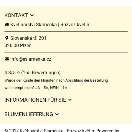
KONTAKT
Květinářství Slaměnka | Rozvoz květin
Slovanská tř. 201
326 00 Plzeň
info@eslamenka.cz
4.8/5 ⭐ (155 Bewertungen)
Würde der Kunde den Floristen nach Abschluss der Bestellung
weiterempfehlen? JA = 5⭐, NEIN = 1⭐
INFORMATIONEN FÜR SIE
Geschäftsbedingungen
BLUMENLIEFERUNG
Datenschutz
Liefergebühren
Lieferzeiten für Blumen – Übersicht der Möglichkeiten
© 2017 Květinářství Slaměnka | Rozvoz květin. Powered by