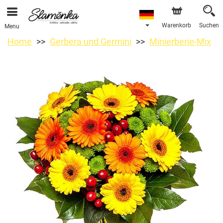
Warenkorb
Suchen
Menu
Home
Gerbera und Germini
Minierberie-Mix