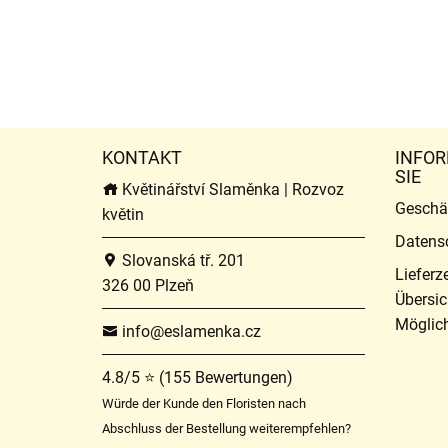
KONTAKT
INFOR
SIE
Květinářství Slaměnka | Rozvoz
Geschä
květin
Datens
Slovanská tř. 201
Lieferz
326 00 Plzeň
Übersic
Möglich
info@eslamenka.cz
4.8/5 ⭐ (155 Bewertungen)
Würde der Kunde den Floristen nach
Abschluss der Bestellung weiterempfehlen?