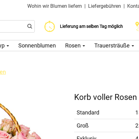
Wohin wir Blumen liefern
|
Liefergebühren
|
Kont
Liefergebühr ab 200 CZK
Wählen Sie Ihr Lieferdatum
Lieferung am selben Tag möglich
yp
Sonnenblumen
Rosen
Trauersträuße
sen
Korb voller Rosen
Standard
1
Groß
2
Exklusiv
4