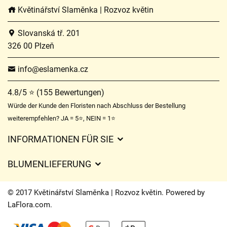
Květinářství Slaměnka | Rozvoz květin
Slovanská tř. 201
326 00 Plzeň
info@eslamenka.cz
4.8/5 ⭐ (155 Bewertungen)
Würde der Kunde den Floristen nach Abschluss der Bestellung
weiterempfehlen? JA = 5⭐, NEIN = 1⭐
INFORMATIONEN FÜR SIE
Geschäftsbedingungen
BLUMENLIEFERUNG
Datenschutz
Liefergebühren
Lieferzeiten für Blumen – Übersicht der Möglichkeiten
© 2017 Květinářství Slaměnka | Rozvoz květin. Powered by
Wohin wir Blumen liefern
LaFlora.com
.
Cookies