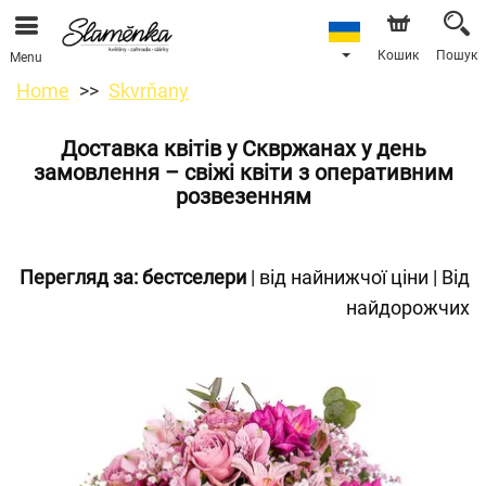
Кошик
Пошук
Menu
Home
Skvrňany
Доставка квітів у Сквржанах у день
замовлення – свіжі квіти з оперативним
розвезенням
Перегляд за:
бестселери
|
від найнижчої ціни
|
Від
найдорожчих