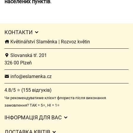
населених пунктів
.
КОНТАКТИ
Květinářství Slaměnka | Rozvoz květin
Slovanská tř. 201
326 00 Plzeň
info@eslamenka.cz
4.8/5 ⭐ (155 відгуків)
Чи рекомендуватиме клієнт флориста після виконання
замовлення? ТАК = 5⭐, НІ = 1⭐
ІНФОРМАЦІЯ ДЛЯ ВАС
Загальні умови ведення господарської діяльності
ДОСТАВКА КВІТІВ