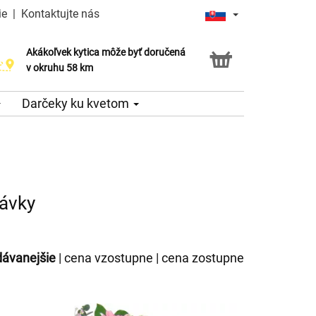
ie
|
Kontaktujte nás
Akákoľvek kytica môže byť doručená
v okruhu 58 km
Darčeky ku kvetom
návky
dávanejšie
|
cena vzostupne
|
cena zostupne