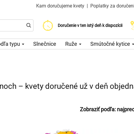
Kam doručujeme kvety
|
Poplatky za doručen
Vyberte si dátum doručenia
Doručenie v ten istý deň k dispozícii
Poplatok za doručenie od 200 CZK
dľa typu
Slnečnice
Ruže
Smútočné kytice
anoch – kvety doručené už v deň objed
Zobraziť podľa:
najpre