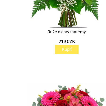
Ruže a chryzantémy
719 CZK
Kúpiť