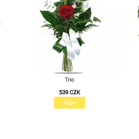
Trio
539 CZK
Kúpiť