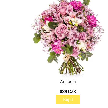
Anabela
839 CZK
Kúpiť