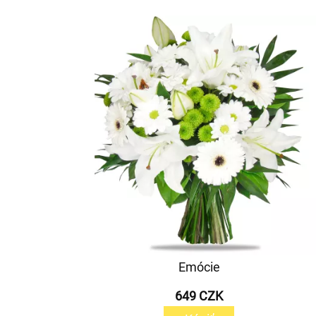
Emócie
649 CZK