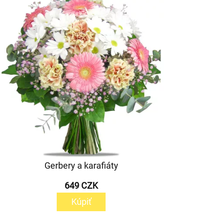
Gerbery a karafiáty
649 CZK
Kúpiť