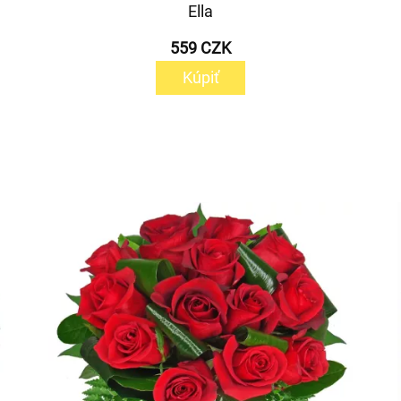
Ella
559 CZK
Kúpiť