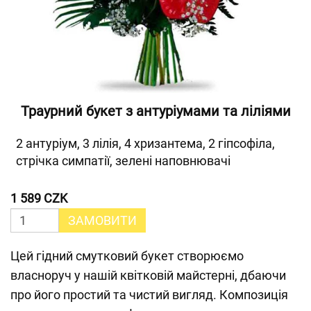
Траурний букет з антуріумами та ліліями
2 антуріум, 3 лілія, 4 хризантема, 2 гіпсофіла,
стрічка симпатії, зелені наповнювачі
1 589 CZK
ЗАМОВИТИ
Цей гідний смутковий букет створюємо
власноруч у нашій квітковій майстерні, дбаючи
про його простий та чистий вигляд. Композиція