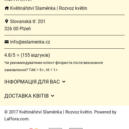
Květinářství Slaměnka | Rozvoz květin
Slovanská tř. 201
326 00 Plzeň
info@eslamenka.cz
4.8/5 ⭐ (155 відгуків)
Чи рекомендуватиме клієнт флориста після виконання
замовлення? ТАК = 5⭐, НІ = 1⭐
ІНФОРМАЦІЯ ДЛЯ ВАС
Загальні умови ведення господарської діяльності
ДОСТАВКА КВІТІВ
Захист персональних даних
Вартість доставки
Час доставки квітів – огляд можливостей
© 2017 Květinářství Slaměnka | Rozvoz květin. Powered by
Куди ми доставляємо квіти
LaFlora.com
.
Файли cookie