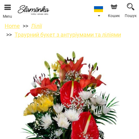
Кошик
Пошук
Menu
Home
Лілії
Траурний букет з антуріумами та ліліями