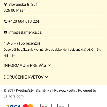
Slovanská tř. 201
326 00 Plzeň
+420 604 618 224
info@eslamenka.cz
4.8/5 ⭐ (155 recenzií)
Odporučil by zákazník kvetinárstvo po dokončení objednávky? ÁNO = 5⭐,
NIE = 1⭐
INFORMÁCIE PRE VÁS
Všeobecné obchodné podmienky
DORUČENIE KVETOV
Ochrana osobných údajov
Poplatky za doručenie
Časy doručenia kvetov – prehľad možností
© 2017 Květinářství Slaměnka | Rozvoz květin. Powered by
Kam doručujeme kvety
LaFlora.com
.
Súbory cookie