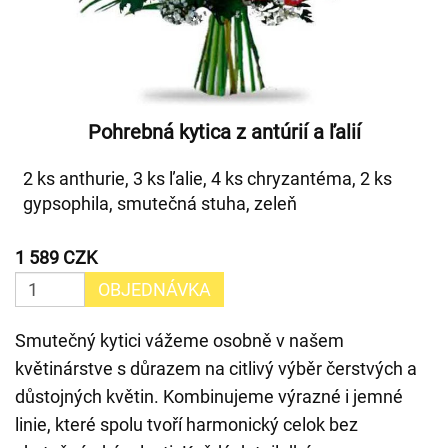
Pohrebná kytica z antúrií a ľalií
2 ks anthurie, 3 ks ľalie, 4 ks chryzantéma, 2 ks
gypsophila, smutečná stuha, zeleň
1 589 CZK
OBJEDNÁVKA
Smutečný kytici vážeme osobně v našem
květinárstve s důrazem na citlivý výběr čerstvých a
důstojných květin. Kombinujeme výrazné i jemné
linie, které spolu tvoří harmonický celok bez