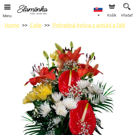
Košík
Hľadať
Menu
Home
Ľalie
Pohrebná kytica z antúrií a ľalií