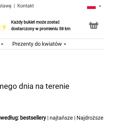
stawę
|
Kontakt
Każdy bukiet może zostać
dostarczony w promieniu 58 km
e
Prezenty do kwiatów
ego dnia na terenie
 według:
bestsellery
|
najtańsze
|
Najdroższe