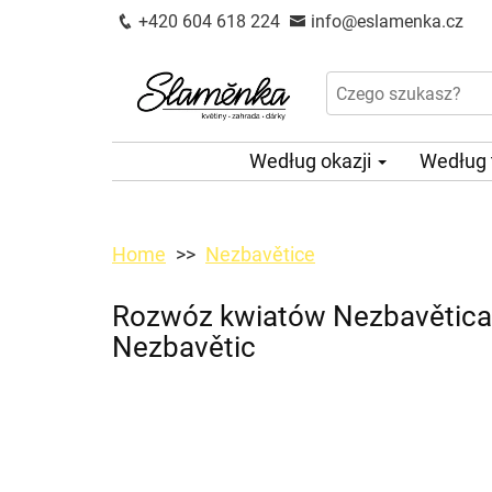
+420 604 618 224
info@eslamenka.cz
Według okazji
Według
Home
Nezbavětice
Rozwóz kwiatów Nezbavěticac
Nezbavětic