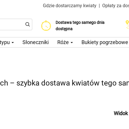
Gdzie dostarczamy kwiaty
|
Opłaty za do
Dostawa tego samego dnia
Wybierz datę dostawy
Koszt dostawy już od 200 CZK
dostępna
 typu
Słoneczniki
Róże
Bukiety pogrzebow
h – szybka dostawa kwiatów tego sam
Widok