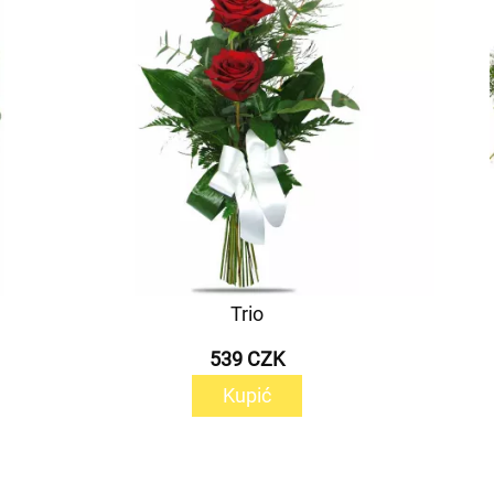
Trio
539 CZK
Kupić