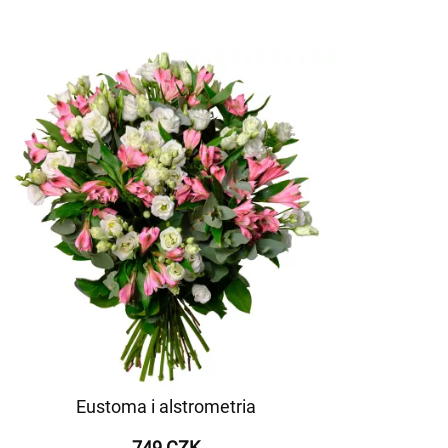
Eustoma i alstrometria
749 CZK