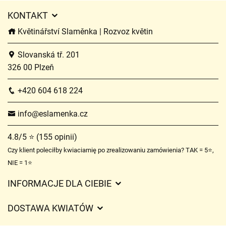
KONTAKT
Květinářství Slaměnka | Rozvoz květin
Slovanská tř. 201
326 00 Plzeň
+420 604 618 224
info@eslamenka.cz
4.8/5 ⭐ (155 opinii)
Czy klient poleciłby kwiaciarnię po zrealizowaniu zamówienia? TAK = 5⭐,
NIE = 1⭐
INFORMACJE DLA CIEBIE
Regulamin sklepu internetowego
DOSTAWA KWIATÓW
Ochrona danych osobowych
Opłaty za dostawę