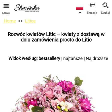
Koszyk
Szukaj
Menu
Home
Litice
Rozwóz kwiatów Litic – kwiaty z dostawą w
dniu zamówienia prosto do Litic
Widok według:
bestsellery
|
najtańsze
|
Najdroższe