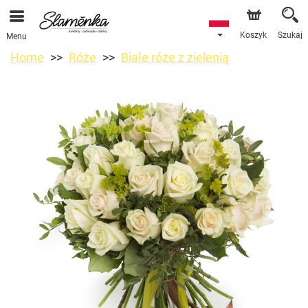
Koszyk
Szukaj
Menu
Home
Róże
Białe róże z zielenią