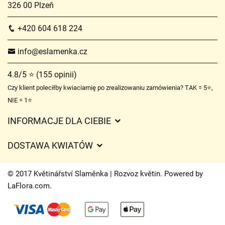
326 00 Plzeň
+420 604 618 224
info@eslamenka.cz
4.8/5 ⭐ (155 opinii)
Czy klient poleciłby kwiaciarnię po zrealizowaniu zamówienia? TAK = 5⭐,
NIE = 1⭐
INFORMACJE DLA CIEBIE
Regulamin sklepu internetowego
DOSTAWA KWIATÓW
Ochrona danych osobowych
Opłaty za dostawę
Czasy dostawy kwiatów – przegląd możliwości
© 2017 Květinářství Slaměnka | Rozvoz květin. Powered by
Gdzie dostarczamy kwiaty
LaFlora.com
.
Ciasteczka
Kontakt