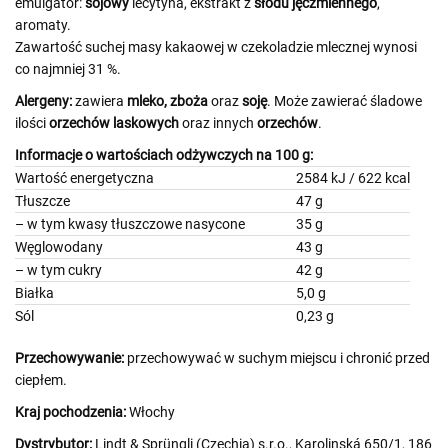
emulgator:
sojowy
lecytyna, ekstrakt z
słodu jęczmiennego
,
aromaty.
Zawartość suchej masy kakaowej w czekoladzie mlecznej wynosi
co najmniej 31 %.
Alergeny:
zawiera
mleko,
zboża
oraz
soję
. Może zawierać śladowe
ilości
orzechów laskowych
oraz innych
orzechów
.
Informacje o wartościach odżywczych na 100 g:
Wartość energetyczna
2584 kJ / 622 kcal
Tłuszcze
47 g
– w tym kwasy tłuszczowe nasycone
35 g
Węglowodany
43 g
– w tym cukry
42 g
Białka
5,0 g
Sól
0,23 g
Przechowywanie:
przechowywać w suchym miejscu i chronić przed
ciepłem.
Kraj pochodzenia:
Włochy
Dystrybutor:
Lindt & Sprüngli (Czechia) s.r.o., Karolinská 650/1, 186