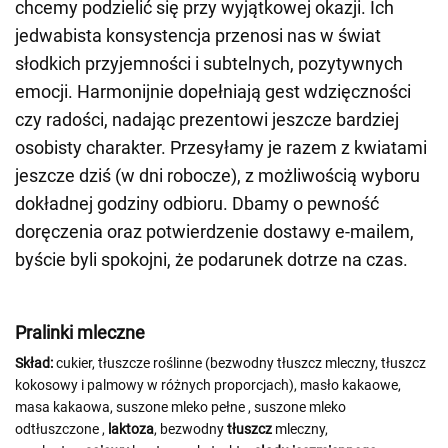
chcemy podzielić się przy wyjątkowej okazji. Ich
jedwabista konsystencja przenosi nas w świat
słodkich przyjemności i subtelnych, pozytywnych
emocji. Harmonijnie dopełniają gest wdzięczności
czy radości, nadając prezentowi jeszcze bardziej
osobisty charakter. Przesyłamy je razem z kwiatami
jeszcze dziś (w dni robocze), z możliwością wyboru
dokładnej godziny odbioru. Dbamy o pewność
doręczenia oraz potwierdzenie dostawy e-mailem,
byście byli spokojni, że podarunek dotrze na czas.
Pralinki mleczne
Skład:
cukier, tłuszcze roślinne (bezwodny tłuszcz mleczny, tłuszcz
kokosowy i palmowy w różnych proporcjach), masło kakaowe,
masa kakaowa, suszone mleko pełne
, suszone mleko
odtłuszczone
,
laktoza
, bezwodny
tłuszcz
mleczny,