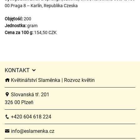
00 Praga 8 – Karlín, Republika Czeska
Objętość:
200
Jednostka:
gram
Cena za 100 g:
154,50 CZK
KONTAKT
Květinářství Slaměnka | Rozvoz květin
Slovanská tř. 201
326 00 Plzeň
+420 604 618 224
info@eslamenka.cz