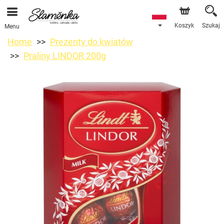
Koszyk
Szukaj
Menu
Home
Prezenty do kwiatów
Praliny LINDOR 200g