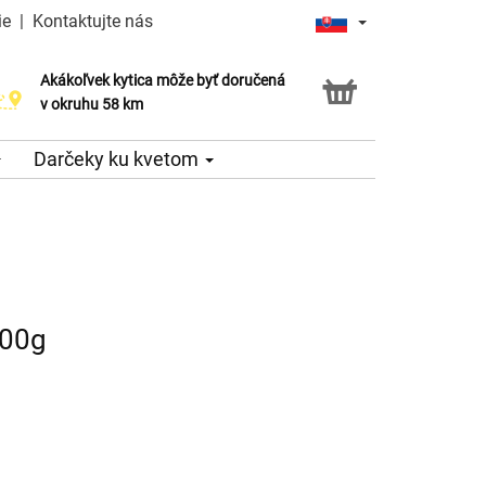
ie
|
Kontaktujte nás
Akákoľvek kytica môže byť doručená
v okruhu 58 km
Darčeky ku kvetom
200g