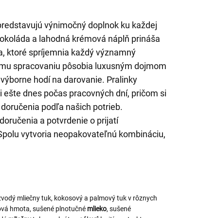
k predstavujú výnimočný doplnok ku každej
 čokoláda a lahodná krémová náplň prináša
a, ktoré spríjemnia každý významný
vému spracovaniu pôsobia luxusným dojmom
 výborne hodí na darovanie. Pralinky
 ešte dnes počas pracovných dní, pričom si
doručenia podľa našich potrieb.
oručenia a potvrdenie o prijatí
Spolu vytvoria neopakovateľnú kombináciu,
ezvodý mliečny tuk, kokosový a palmový tuk v rôznych
ová hmota, sušené plnotučné
mlieko
, sušené