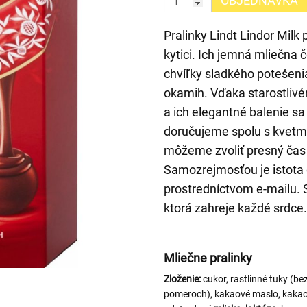
OBJEDNÁVKA
Pralinky Lindt Lindor Mil
kytici. Ich jemná mliečna
chvíľky sladkého potešeni
okamih. Vďaka starostli
a ich elegantné balenie sa
doručujeme spolu s kvetmi
môžeme zvoliť presný čas 
Samozrejmosťou je istota d
prostredníctvom e-mailu. 
ktorá zahreje každé srdce.
Mliečne pralinky
Zloženie:
cukor, rastlinné tuky (b
pomeroch), kakaové maslo, kaka