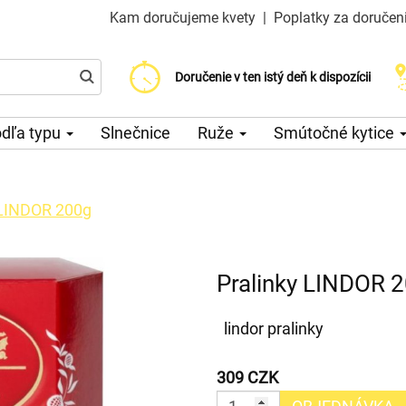
Kam doručujeme kvety
|
Poplatky za doručen
Vyberte si dátum doručenia
Doručenie v ten istý deň k dispozícii
Poplatok za doručenie od 200 CZK
dľa typu
Slnečnice
Ruže
Smútočné kytice
 LINDOR 200g
Pralinky LINDOR 
lindor pralinky
309 CZK