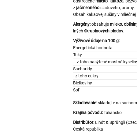
odstredené
mlieko
,
laktóza
, bezv
z
jačmenného
sladového, arómy.
Obsah kakaovej sušiny v mliečnej
Alergény:
obsahuje
mlieko,
obilnin
iných
škrupinových plodov
.
Výživové údaje na 100 g:
Energetická hodnota
Tuky
– z toho nasýtené mastné k
Sacharidy
- z toho cukry
Bielkoviny
Soľ
Skladovanie:
skladujte na suchom
Krajina pôvodu:
Taliansko
Distribútor:
Lindt & Sprüngli (Czec
Česká republika