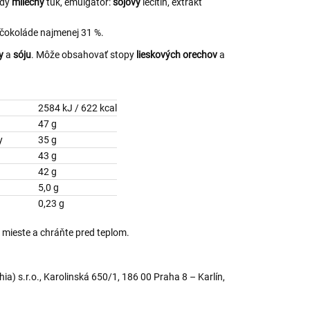
odý
mliečny
tuk, emulgátor:
sójový
lecitín, extrakt
 čokoláde najmenej 31 %.
y
a
sóju
. Môže obsahovať stopy
lieskových orechov
a
2584 kJ / 622 kcal
47 g
yseliny
35 g
43 g
42 g
5,0 g
0,23 g
 mieste a chráňte pred teplom.
hia) s.r.o., Karolinská 650/1, 186 00 Praha 8 – Karlín,