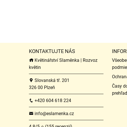
KONTAKTUJTE NÁS
INFOR
Květinářství Slaměnka | Rozvoz
Všeobe
květin
podmie
Ochran
Slovanská tř. 201
Časy do
326 00 Plzeň
prehľa
+420 604 618 224
info@eslamenka.cz
4.8/5 ⭐ (155 recenzií)