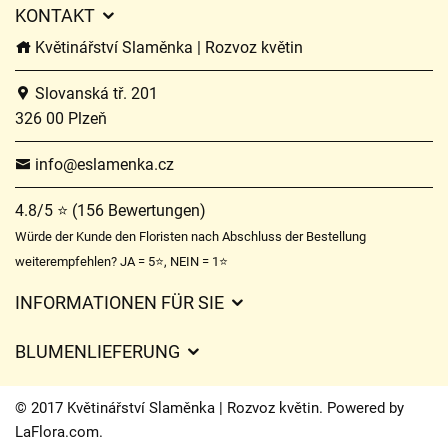
KONTAKT
Květinářství Slaměnka | Rozvoz květin
Slovanská tř. 201
326 00 Plzeň
info@eslamenka.cz
4.8/5 ⭐ (156 Bewertungen)
Würde der Kunde den Floristen nach Abschluss der Bestellung
weiterempfehlen? JA = 5⭐, NEIN = 1⭐
INFORMATIONEN FÜR SIE
Geschäftsbedingungen
BLUMENLIEFERUNG
Datenschutz
Liefergebühren
Lieferzeiten für Blumen – Übersicht der Möglichkeiten
© 2017 Květinářství Slaměnka | Rozvoz květin. Powered by
Wohin wir Blumen liefern
LaFlora.com
.