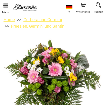
Warenkorb
Suchen
Menu
Home
Gerbera und Germini
Freesien, Germini und Santini