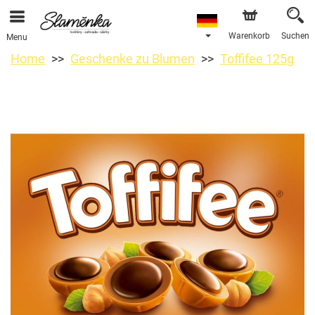
Warenkorb
Suchen
Menu
Home
Geschenke zu Blumen
Toffifee 125g