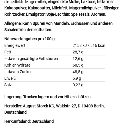
eingedickte Magermilch
, eingedickte
Molke
,
Laktose
, fettarmes
Kakaopulver, Kakaobutter,
Milchfett
, Magermilchpulver
, flüssiger
Rohrzucker, Emulgator:
Soja-
Lecithin; Speisesalz, Aromen.
Allergene:
Kann
Spuren von Mandeln
,
Erdnüssen
und anderen
Schalenfrüchten enthalten.
Nährwertangaben pro 100 g:
Energiewert
2153 kJ / 516 kcal
Fett
28,7 g
– davon gesättigte Fettsäuren
12,6 g
Kohlenhydrate
58,5 g
– davon Zucker
48,5 g
Eiweiß
5,9 g
Salz
0,22 g
Lagerung:
Trocken lagern und vor Hitze schützen.
Hersteller:
August Storck KG, Waldstr. 27, D-13403 Berlin,
Deutschland
Herkunftsland:
Deutschland