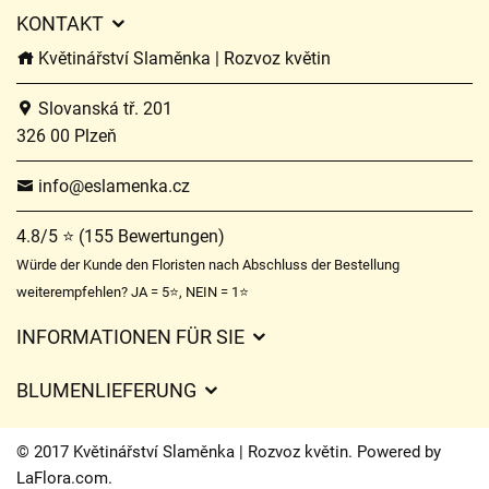
KONTAKT
Květinářství Slaměnka | Rozvoz květin
Slovanská tř. 201
326 00 Plzeň
info@eslamenka.cz
4.8/5 ⭐ (155 Bewertungen)
Würde der Kunde den Floristen nach Abschluss der Bestellung
weiterempfehlen? JA = 5⭐, NEIN = 1⭐
INFORMATIONEN FÜR SIE
Geschäftsbedingungen
BLUMENLIEFERUNG
Datenschutz
Liefergebühren
Lieferzeiten für Blumen – Übersicht der Möglichkeiten
© 2017 Květinářství Slaměnka | Rozvoz květin. Powered by
Wohin wir Blumen liefern
LaFlora.com
.