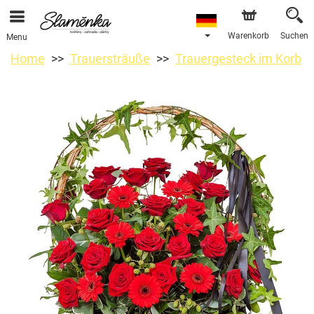
Warenkorb
Suchen
Menu
Home
Trauersträuße
Trauergesteck im Korb